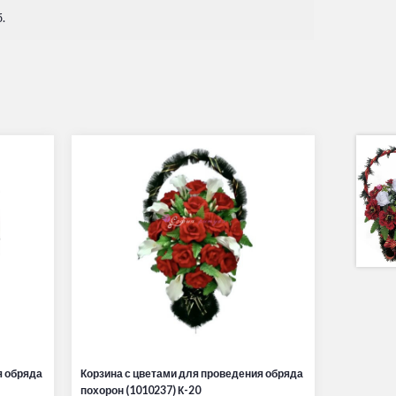
.
я обряда
Корзина с цветами для проведения обряда
похорон (1010237) К-20