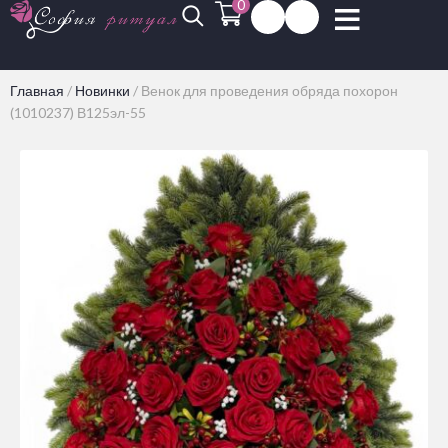
0
Главная
/
Новинки
/
Венок для проведения обряда похорон
(1010237) В125эл-55