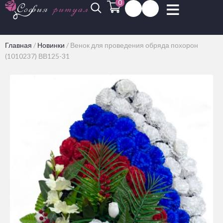
0
Главная
/
Новинки
/
Венок для проведения обряда похорон
(1010237) ВВ125-31