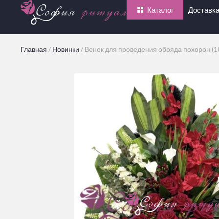
Каталог
Доставка
Главная
/
Новинки
/
Венок для проведения обряда похорон (1