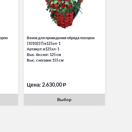
орон
Венок для проведения обряда похорон
(1010237) в125эл-1
Артикул: в125эл-1
Выс. без ног: 125 см
Выс. c ногами: 155 см
Цена:
2.630,00
Р
Выбор