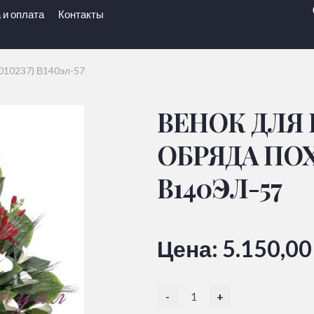
 и оплата
Контакты
010237) В140эл-57
ВЕНОК ДЛЯ
ОБРЯДА ПОХО
В140ЭЛ-57
Цена:
5.150,0
-
+