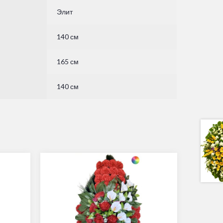
Элит
140 см
165 см
140 см