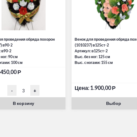
ля проведения обряда похорон
Венок для проведения обряда пох
) в90-2
(1010237) в125ст-2
 в90-2
Артикул: в125ст-2
 ног: 90 см
Выс. без ног: 125 см
огами: 100 см
Выс. c ногами: 155 см
450,00
Р
Цена:
1.900,00
Р
-
+
В корзину
Выбор