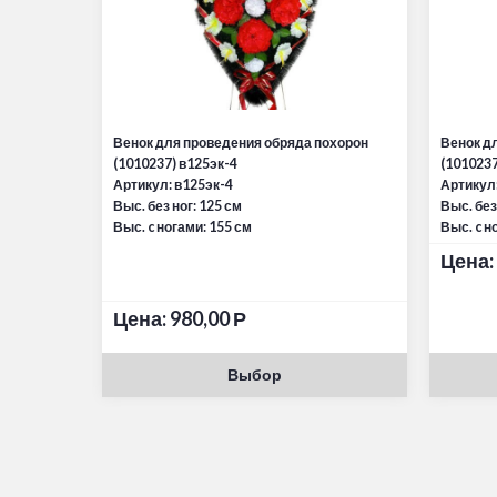
Венок для проведения обряда похорон
Венок д
(1010237) в125эк-4
(1010237
Артикул: в125эк-4
Артикул:
Выс. без ног: 125 см
Выс. без
Выс. c ногами: 155 см
Выс. c н
Цена:
Цена:
980,00
Р
Выбор