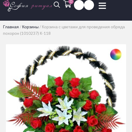
0
Главная
/
Корзины
/
Корзина с цветами для проведения обряда
похорон (1010237) К-118