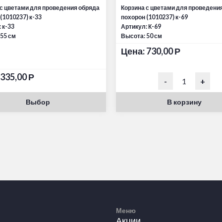
 с цветами для проведения обряда
Корзина с цветами для проведени
(1010237) к-33
похорон (1010237) к-69
 к-33
Артикул: К-69
 55 см
Высота: 50 см
Цена:
730,00
Р
335,00
Р
-
+
Выбор
В корзину
Меню
Акции