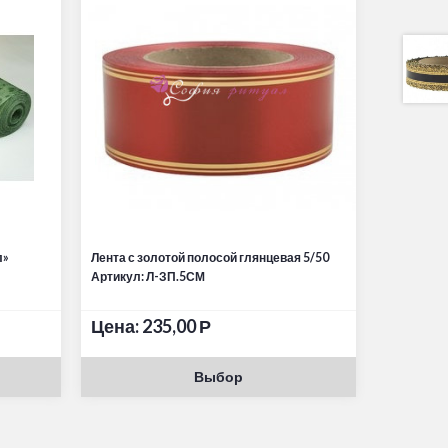
л»
Лента с золотой полосой глянцевая 5/50
Артикул: Л-ЗП.5СМ
Цена:
235,00
Р
Выбор