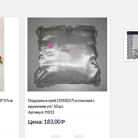
50*37см
Подушка в гроб (1010237) атласная с
кружевом уп/ 10 шт.
Артикул: П011
Цена:
183,00
Р