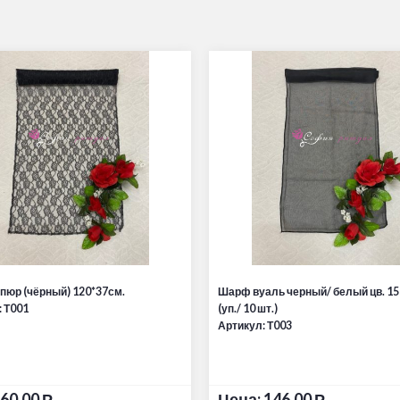
пюр (чёрный) 120*37см.
Шарф вуаль черный/ белый цв. 1
: Т001
(уп./ 10 шт.)
Артикул: Т003
60,00
Р
Цена:
146,00
Р