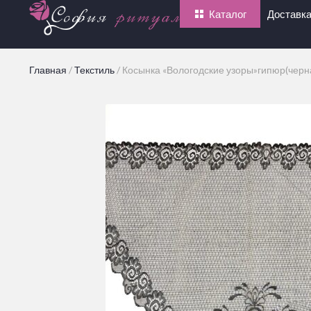
Каталог
Доставка
Главная
/
Текстиль
/
Косынка «Вологодские узоры»гипюр(черн