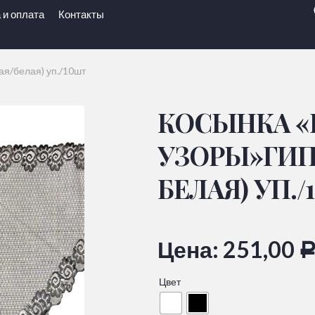
 и оплата
Контакты
ая/белая) уп./10шт
КОСЫНКА «
УЗОРЫ»ГИП
БЕЛАЯ) УП.
Цена:
251,00
Цвет