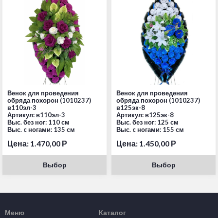
Венок для проведения
Венок для проведения
обряда похорон (1010237)
обряда похорон (1010237)
в110эл-3
в125эк-8
Артикул: в110эл-3
Артикул: в125эк-8
Выс. без ног: 110 см
Выс. без ног: 125 см
Выс. c ногами: 135 см
Выс. c ногами: 155 см
Цена:
1.470,00
Р
Цена:
1.450,00
Р
Выбор
Выбор
Меню
Каталог