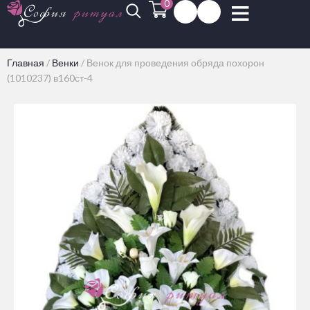
0
Главная
/
Венки
/
Венок для проведения обряда похорон
(1010237) в160ст-4