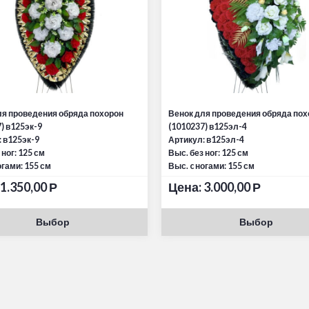
ля проведения обряда похорон
Венок для проведения обряда пох
) в125эк-9
(1010237) в125эл-4
 в125эк-9
Артикул: в125эл-4
 ног: 125 см
Выс. без ног: 125 см
огами: 155 см
Выс. c ногами: 155 см
1.350,00
Р
Цена:
3.000,00
Р
Выбор
Выбор