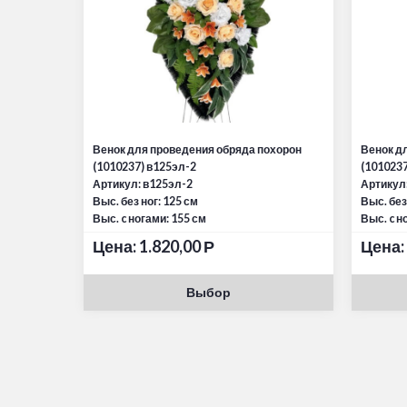
Венок для проведения обряда похорон
Венок д
(1010237) в125эл-2
(1010237
Артикул: в125эл-2
Артикул:
Выс. без ног: 125 см
Выс. без
Выс. c ногами: 155 см
Выс. c н
Цена:
1.820,00
Р
Цена:
Выбор