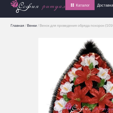
Каталог
Доставка
Главная
/
Венки
/
Венок для проведения обряда похорон (101