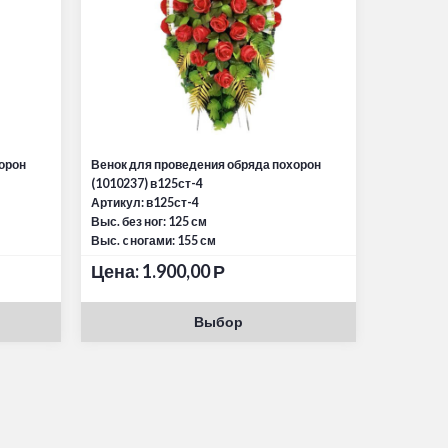
орон
Венок для проведения обряда похорон
(1010237) в125ст-4
Артикул: в125ст-4
Выс. без ног: 125 см
Выс. c ногами: 155 см
Цена:
1.900,00
Р
Выбор