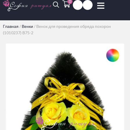
0
Главная
/
Венки
/
Венок для проведения обряда похорон
(1010237) В75-2