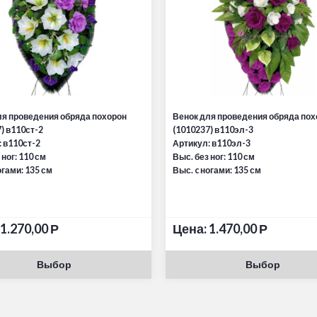
ля проведения обряда похорон
Венок для проведения обряда пох
) в110ст-2
(1010237) в110эл-3
 в110ст-2
Артикул: в110эл-3
 ног: 110 см
Выс. без ног: 110 см
огами: 135 см
Выс. c ногами: 135 см
1.270,00
Р
Цена:
1.470,00
Р
Выбор
Выбор