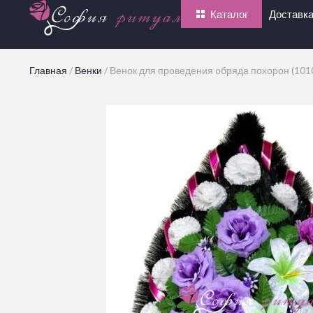
Каталог
Доставка
Главная
/
Венки
/
Венок для проведения обряда похорон (101