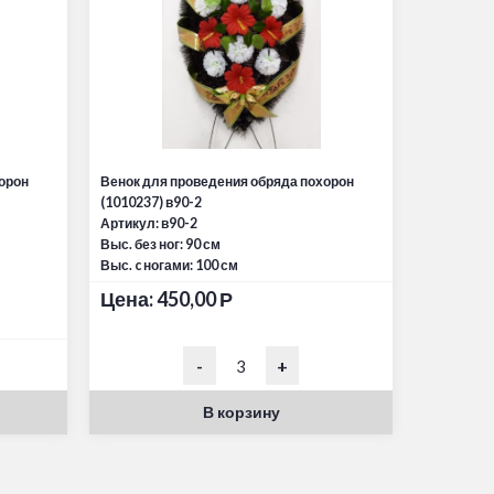
орон
Венок для проведения обряда похорон
(1010237) в90-2
Артикул: в90-2
Выс. без ног: 90 см
Выс. c ногами: 100 см
Цена:
450,00
Р
-
+
В корзину