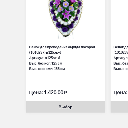
Венок для проведения обряда похорон
Венок д
(1010237) в125эк-6
(1010237
Артикул: в125эк-6
Артикул:
Выс. без ног: 125 см
Выс. без
Выс. c ногами: 155 см
Выс. c н
Цена:
1.420,00
Р
Цена:
Выбор