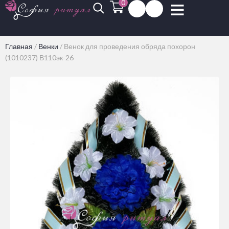
0
Главная
/
Венки
/
Венок для проведения обряда похорон
(1010237) В110эк-26