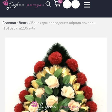
0
Главная
/
Венки
/
Венок для проведения обряда похорон
(1010237) в110ст-49