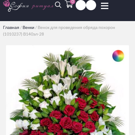
0
Главная
/
Венки
/
Венок для проведения обряда похорон
(1010237) В140эл-28