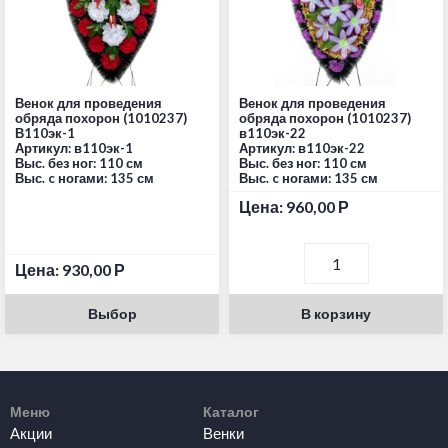
Венок для проведения
Венок для проведения
обряда похорон (1010237)
обряда похорон (1010237)
В110эк-1
в110эк-22
Артикул: в110эк-1
Артикул: в110эк-22
Выс. без ног: 110 см
Выс. без ног: 110 см
Выс. c ногами: 135 см
Выс. c ногами: 135 см
Цена:
960,00
Р
Цена:
930,00
Р
Выбор
В корзину
Меню
Каталог
Акции
Венки