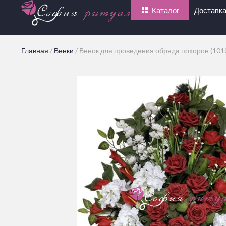
Каталог
Доставка
Главная
/
Венки
/
Венок для проведения обряда похорон (101