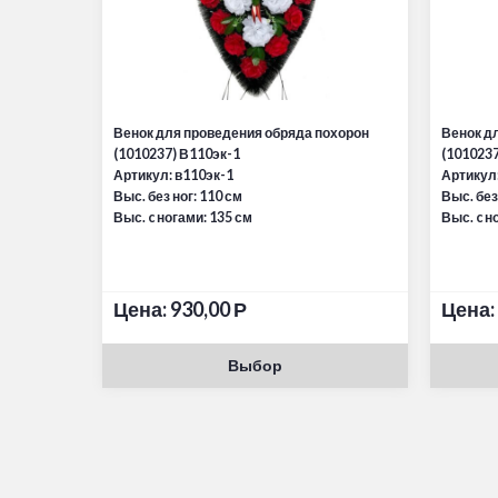
Венок для проведения обряда похорон
Венок д
(1010237) В110эк-1
(1010237
Артикул: в110эк-1
Артикул:
Выс. без ног: 110 см
Выс. без
Выс. c ногами: 135 см
Выс. c н
Цена:
930,00
Р
Цена:
Выбор