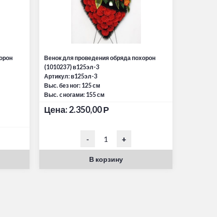
орон
Венок для проведения обряда похорон
(1010237) в125эл-3
Артикул: в125эл-3
Выс. без ног: 125 см
Выс. c ногами: 155 см
Цена:
2.350,00
Р
-
+
В корзину