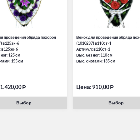
ля проведения обряда похорон
Венок для проведения обряда пох
) в125эк-6
(1010237) в110ст-1
 в125эк-6
Артикул: в110ст-1
 ног: 125 см
Выс. без ног: 110 см
огами: 155 см
Выс. c ногами: 135 см
1.420,00
Р
Цена:
910,00
Р
Выбор
Выбор