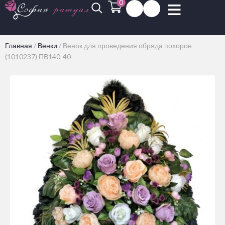
0
Главная
/
Венки
/
Венок для проведения обряда похорон
(1010237) ПВ140-40