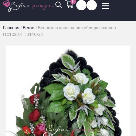
0
Главная
/
Венки
/
Венок для проведения обряда похорон
(1010237) ПВ140-53