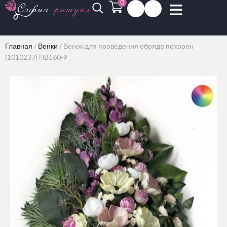
0
Главная
/
Венки
/
Венок для проведения обряда похорон
(1010237) ПВ160-9