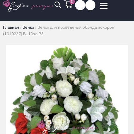
0
Главная
/
Венки
/
Венок для проведения обряда похорон
(1010237) В110эл-73