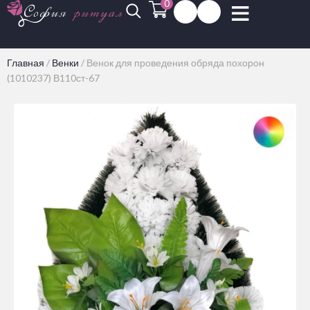
0
Главная
/
Венки
/
Венок для проведения обряда похорон
(1010237) В110ст-67