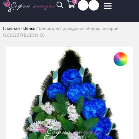
0
Главная
/
Венки
/
Венок для проведения обряда похорон
(1010237) В110ст-68