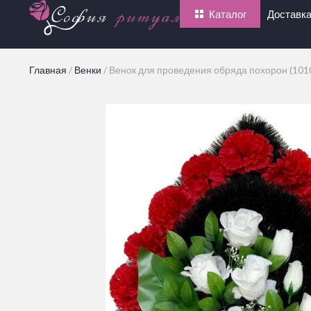
Каталог
Доставка
Главная
/
Венки
/
Венок для проведения обряда похорон (101