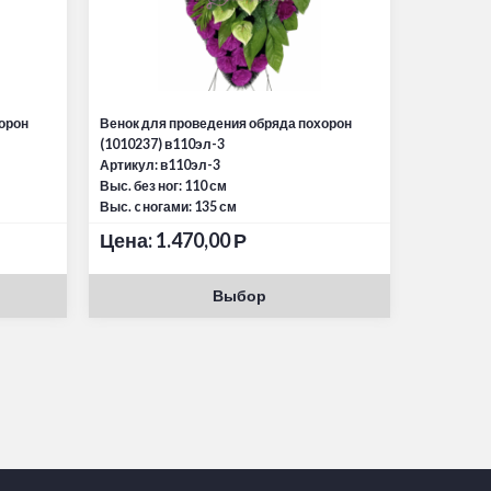
орон
Венок для проведения обряда похорон
(1010237) в110эл-3
Артикул: в110эл-3
Выс. без ног: 110 см
Выс. c ногами: 135 см
Цена:
1.470,00
Р
Выбор