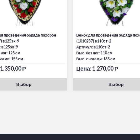
ля проведения обряда похорон
Венок для проведения обряда пох
) в125эк-9
(1010237) в110ст-2
 в125эк-9
Артикул: в110ст-2
 ног: 125 см
Выс. без ног: 110 см
огами: 155 см
Выс. c ногами: 135 см
1.350,00
Р
Цена:
1.270,00
Р
Выбор
Выбор