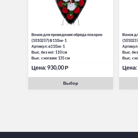
Венок для проведения обряда похорон
Венок д
(1010237) В110эк-1
(1010237
Артикул: в110эк-1
Артикул:
Выс. без ног: 110 см
Выс. без
Выс. c ногами: 135 см
Выс. c н
Цена:
930,00
Р
Цена:
Выбор