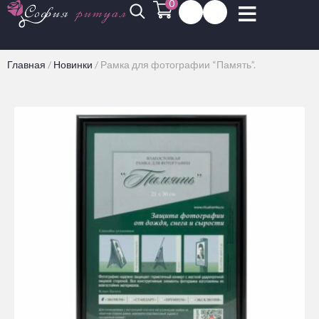
0
Главная
/
Новинки
/
Рамка для фотографии “Память”.