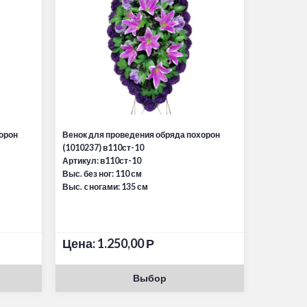
орон
Венок для проведения обряда похорон
(1010237) в110ст-10
Артикул: в110ст-10
Выс. без ног: 110 см
Выс. c ногами: 135 см
Цена:
1.250,00
Р
Выбор