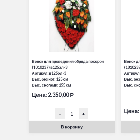
Венок для проведения обряда похорон
Венок д
(1010237) в125эл-3
(1010237
Артикул: в125эл-3
Артикул:
Выс. без ног: 125 см
Выс. без
Выс. c ногами: 155 см
Выс. c н
Цена:
2.350,00
Р
Цена:
-
+
В корзину