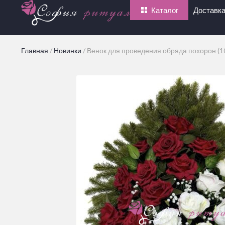
Каталог
Доставка
Главная
/
Новинки
/
Венок для проведения обряда похорон (