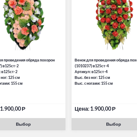
ля проведения обряда похорон
Венок для проведения обряда пох
) в125ст-2
(1010237) в125ст-4
 в125ст-2
Артикул: в125ст-4
 ног: 125 см
Выс. без ног: 125 см
огами: 155 см
Выс. c ногами: 155 см
1.900,00
Р
Цена:
1.900,00
Р
Выбор
Выбор