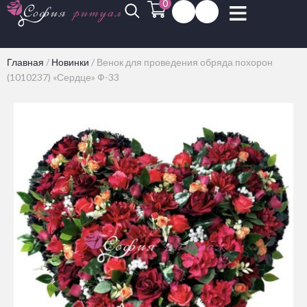
0
Главная
/
Новинки
/
Венок для проведения обряда похорон
(1010237) «Сердце» Ф-33