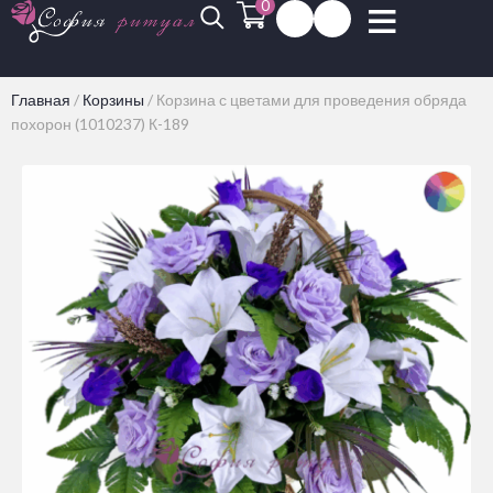
0
Главная
/
Корзины
/
Корзина с цветами для проведения обряда
похорон (1010237) К-189