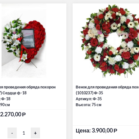
ля проведения обряда похорон
Венок для проведения обряда пох
7) Сердце ф-18
(1010237) Ф-35
: Ф-18
Артикул: Ф-35
 90 см
Высота: 75 см
2.270,00
Р
Цена:
3.900,00
Р
-
+