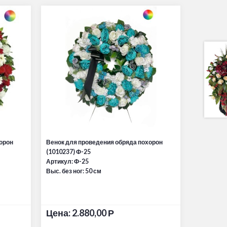
орон
Венок для проведения обряда похорон
(1010237) Ф-25
Артикул: Ф-25
Выс. без ног: 50 см
Цена:
2.880,00
Р