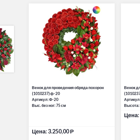
Венок для проведения обряда похорон
Венок д
(1010237) ф-20
(101023
Артикул: Ф-20
Артикул
Выс. без ног: 75 см
Высота:
Цена:
Цена:
3.250,00
Р