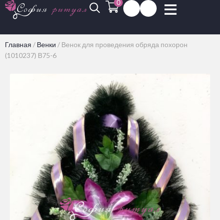
0
Главная
/
Венки
/
Венок для проведения обряда похорон
(1010237) В75-6