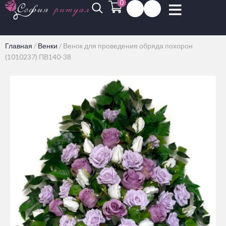
0
Главная
/
Венки
/
Венок для проведения обряда похорон
(1010237) ПВ140-38