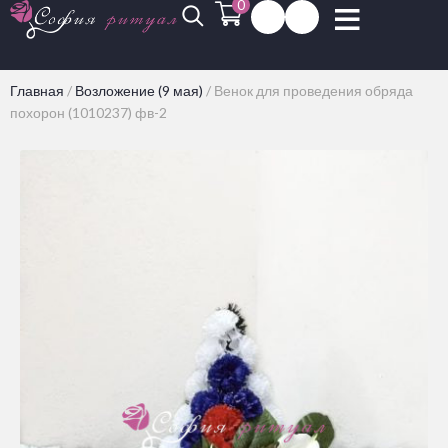
0
Главная
/
Возложение (9 мая)
/
Венок для проведения обряда
похорон (1010237) фв-2