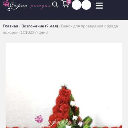
0
Главная
/
Возложение (9 мая)
/
Венок для проведения обряда
похорон (1010237) фв-3