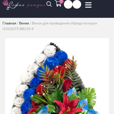
0
Главная
/
Венки
/
Венок для проведения обряда похорон
(1010237) ВВ110-4